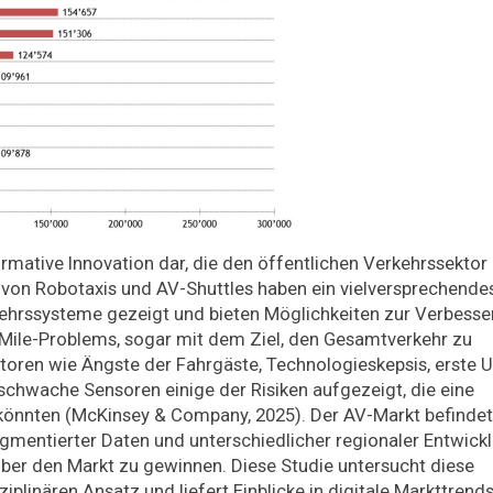
mative Innovation dar, die den öffentlichen Verkehrssektor
 von Robotaxis und AV-Shuttles haben ein vielversprechende
erkehrssysteme gezeigt und bieten Möglichkeiten zur Verbess
-Mile-Problems, sogar mit dem Ziel, den Gesamtverkehr zu
toren wie Ängste der Fahrgäste, Technologieskepsis, erste Un
chwache Sensoren einige der Risiken aufgezeigt, die eine
könnten (McKinsey & Company, 2025). Der AV-Markt befindet
gmentierter Daten und unterschiedlicher regionaler Entwick
 über den Markt zu gewinnen. Diese Studie untersucht diese
linären Ansatz und liefert Einblicke in digitale Markttrends