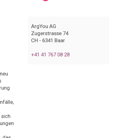
ArgYou AG
Zugerstrasse 74
CH - 6341 Baar
+41 41 767 08 28
 neu
s
erung
fälle,
 sich
lungen
, das